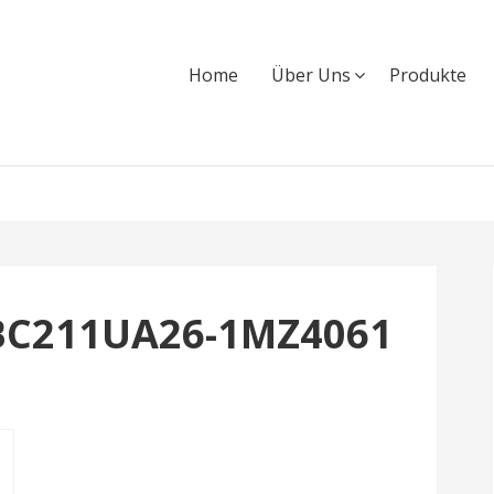
Home
Über Uns
Produkte
BC211UA26-1MZ4061