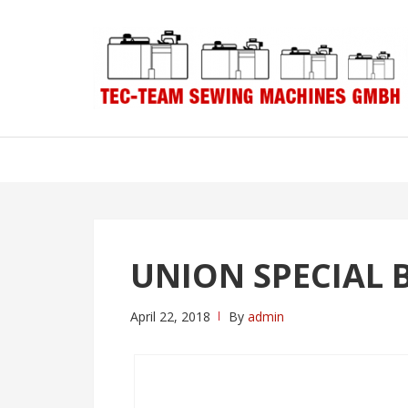
Skip
Skip
to
to
navigation
content
UNION SPECIAL 
April 22, 2018
By
admin