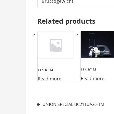
Bruttogewicht
Related products
UNION
UNION
Read more
Read more
SPECIAL 2200A
SPECIAL
2200AAS
Post
UNION SPECIAL BC211UA26-1M