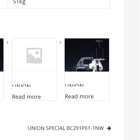
51kg
UNION
UNION
Read more
Read more
SPECIAL
SPECIAL
2200AT
2200AE
UNION SPECIAL BC291P01-1NW