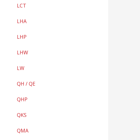
LCT
LHA
LHP
LHW
LW
QH / QE
QHP
QKS
QMA