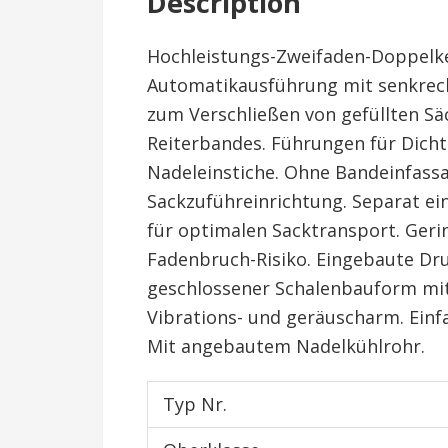
Description
Hochleistungs-Zweifaden-Doppelk
Automatikausführung mit senkre
zum Verschließen von gefüllten Sä
Reiterbandes. Führungen für Dich
Nadeleinstiche. Ohne Bandeinfass
Sackzuführeinrichtung. Separat ei
für optimalen Sacktransport. Ger
Fadenbruch-Risiko. Eingebaute Dr
geschlossener Schalenbauform mit
Vibrations- und geräuscharm. Ein
Mit angebautem Nadelkühlrohr.
Typ Nr.