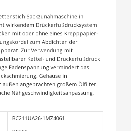
ettenstich-Sackzunähmaschine in
cht wirkendem Drückerfußdrucksystem
cken mit oder ohne eines Krepppapier-
tungskordel zum Abdichten der
apparat. Zur Verwendung mit
nstellbarer Kettel- und Drückerfußdruck
inge Fadenspannung vermindert das
uckschmierung, Gehäuse in
 außen angebrachten großem Ölfilter.
fache Nähgeschwindigkeitsanpassung.
BC211UA26-1MZ4061