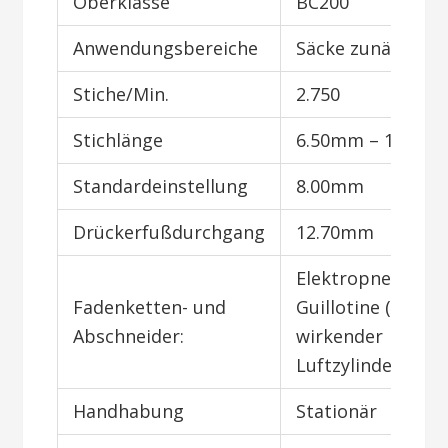
Oberklasse
BC200
Anwendungsbereiche
Säcke zunähen
Stiche/Min.
2.750
Stichlänge
6.50mm – 12.50
Standardeinstellung
8.00mm
Drückerfußdurchgang
12.70mm
Elektropneumati
Fadenketten- und
Guillotine (doppe
Abschneider:
wirkender
Luftzylinder)
Handhabung
Stationär