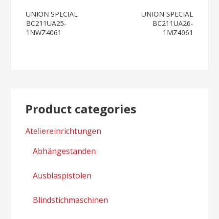
Post
UNION SPECIAL
UNION SPECIAL
BC211UA25-
BC211UA26-
navigation
1NWZ4061
1MZ4061
Product categories
Ateliereinrichtungen
Abhängestanden
Ausblaspistolen
Blindstichmaschinen