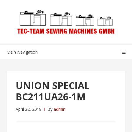
Skip
Skip
to
to
navigation
content
Main Navigation
UNION SPECIAL
BC211UA26-1M
April 22, 2018
By
admin