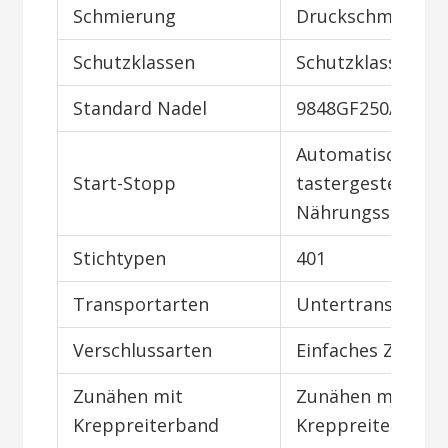
Schmierung
Druckschmierun
Schutzklassen
Schutzklassen III
Standard Nadel
9848GF250/100
Automatisch
Start-Stopp
tastergesteuerte
Nährungsschalte
Stichtypen
401
Transportarten
Untertransport
Verschlussarten
Einfaches Zunäh
Zunähen mit
Zunähen mit
Kreppreiterband
Kreppreiterband