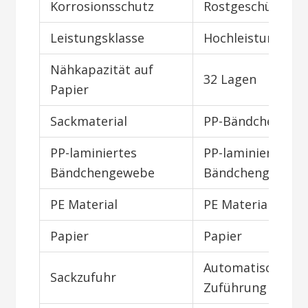
Korrosionsschutz
Rostgeschützt
Leistungsklasse
Hochleistung
Nähkapazität auf
32 Lagen
Papier
Sackmaterial
PP-Bändchengew
PP-laminiertes
PP-laminiertes
Bändchengewebe
Bändchengeweb
PE Material
PE Material
Papier
Papier
Automatische
Sackzufuhr
Zuführung