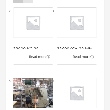
33600 KC-28
33600KCA-28 Mit
Read more
Read more
Komplett mit
Pedestal
Servo 220V/60Hz
,Höhenverstellb
ar Metring-Fa-
PFA-
automatisches
Übernähen