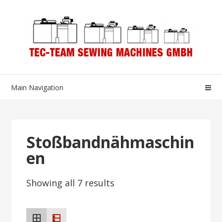
Skip
Skip
to
to
navigation
content
Main Navigation
Stoßbandnähmaschin
en
Showing all 7 results