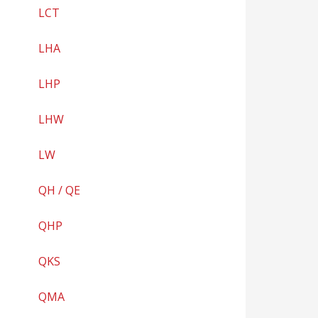
LCT
LHA
LHP
LHW
LW
QH / QE
QHP
QKS
QMA