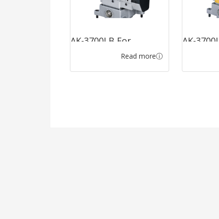
AK-3700LB For
AK-3700
Read more
Hemming Carpet
Sewing 
(Left)
Ribbon (