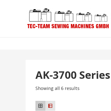
Skip
Skip
to
to
navigation
content
AK-3700 Series
Showing all 6 results