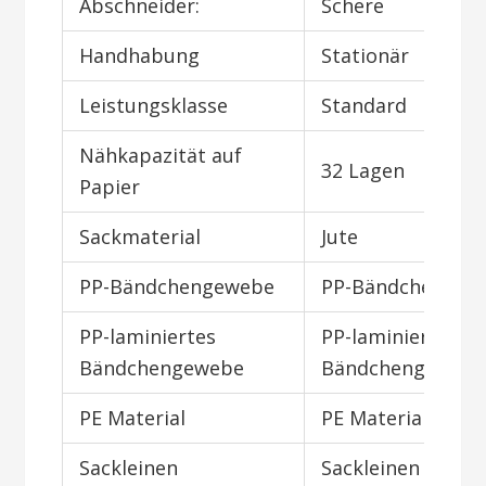
Abschneider:
Schere
Handhabung
Stationär
Leistungsklasse
Standard
Nähkapazität auf
32 Lagen
Papier
Sackmaterial
Jute
PP-Bändchengewebe
PP-Bändchengew
PP-laminiertes
PP-laminiertes
Bändchengewebe
Bändchengeweb
PE Material
PE Material
Sackleinen
Sackleinen