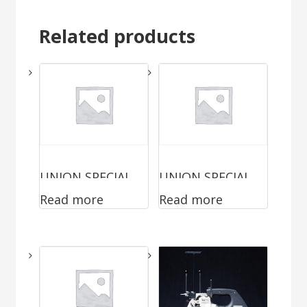
Related products
UNION SPECIAL
UNION SPECIAL
Read more
Read more
2200AAE
2200AZ4015FAN