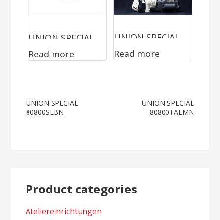
UNION SPECIAL
UNION SPECIAL
Read more
Read more
2200A
1400LOE
Post
UNION SPECIAL
UNION SPECIAL
80800SLBN
80800TALMN
navigation
Product categories
Ateliereinrichtungen