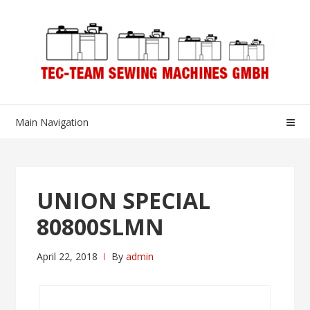
Skip
Skip
to
to
navigation
content
Main Navigation
UNION SPECIAL
80800SLMN
April 22, 2018
By
admin