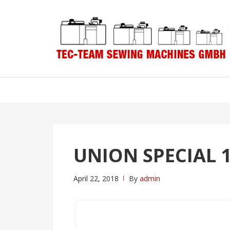
Skip
Skip
to
to
navigation
content
UNION SPECIAL 
April 22, 2018
By
admin