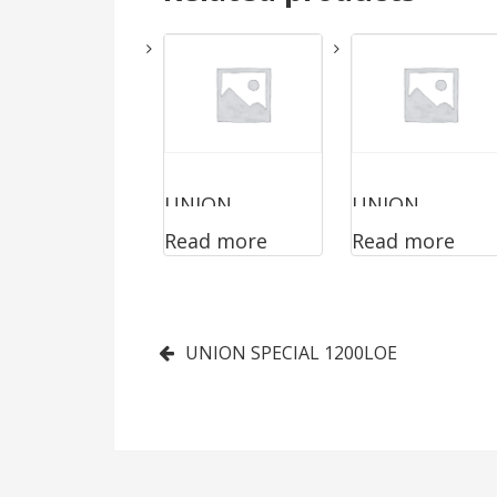
UNION
UNION
Read more
Read more
SPECIAL
SPECIAL
2200ABZ3222
1500LOEAB
Post
UNION SPECIAL 1200LOE
navigation