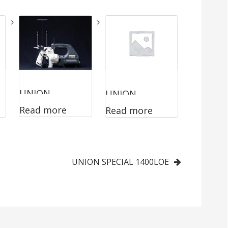
UNION
UNION
Read more
Read more
SPECIAL 2200A
SPECIAL
2200BA
UNION SPECIAL 1400LOE