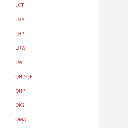
LCT
LHA
LHP
LHW
LW
QH / QE
QHP
QKS
QMA