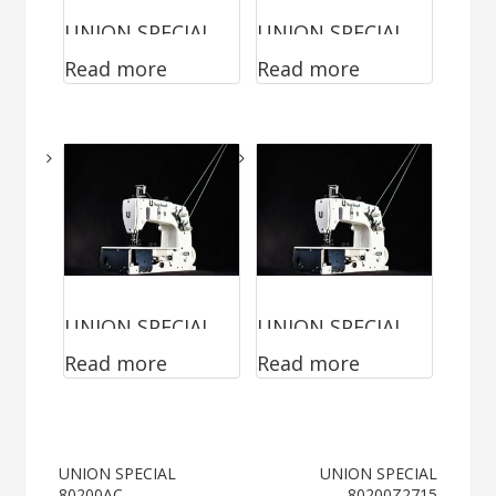
UNION SPECIAL
UNION SPECIAL
Read more
Read more
80200Z3214
53800BZ18-4031
UNION SPECIAL
UNION SPECIAL
Read more
Read more
56100SABT2A
80200AA
Post
UNION SPECIAL
UNION SPECIAL
80200AC
80200Z2715