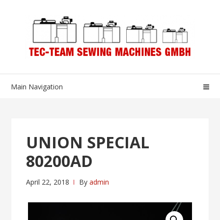
Skip
Skip
to
to
navigation
content
Main Navigation
UNION SPECIAL
80200AD
April 22, 2018
By
admin