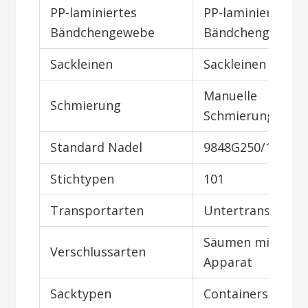
PP-laminiertes
PP-laminiertes
Bändchengewebe
Bändchengeweb
Sackleinen
Sackleinen
Manuelle
Schmierung
Schmierung
Standard Nadel
9848G250/100
Stichtypen
101
Transportarten
Untertransport
Säumen mit
Verschlussarten
Apparat
Sacktypen
Containersack