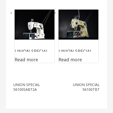
UNION SPECIAL
UNION SPECIAL
Read more
Read more
56100MBT
53800Z4068A
Post
UNION SPECIAL
UNION SPECIAL
56100SABT2A
56100TBT
navigation