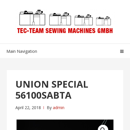
Skip
Skip
to
to
navigation
content
Main Navigation
UNION SPECIAL
56100SABTA
April 22, 2018
By
admin