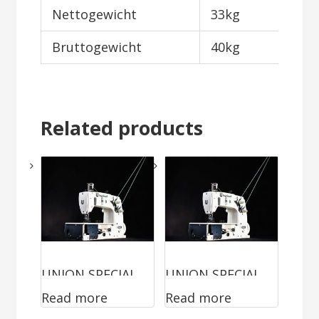
Nettogewicht
33kg
Bruttogewicht
40kg
Related products
UNION SPECIAL
UNION SPECIAL
Read more
Read more
80200Z2715
56100TBT