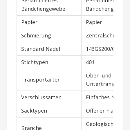
PP-laminiertes
PP-laminiertes
Bändchengewebe
Bändchengeweb
Papier
Papier
Schmierung
Zentralschmieru
Standard Nadel
143GS200/080
Stichtypen
401
Ober- und
Transportarten
Untertransport
Verschlussarten
Einfaches Nähen
Sacktypen
Offener Flachsac
Geologisches
Branche