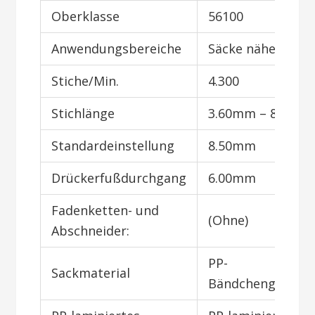
Oberklasse
56100
Anwendungsbereiche
Säcke nähen
Stiche/Min.
4.300
Stichlänge
3.60mm – 8.50m
Standardeinstellung
8.50mm
Drückerfußdurchgang
6.00mm
Fadenketten- und
(Ohne)
Abschneider:
PP-
Sackmaterial
Bändchengeweb