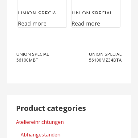
UNION SPECIAL
UNION SPECIAL
Read more
Read more
53800Z4068A
56100PBT
Post
UNION SPECIAL
UNION SPECIAL
56100MBT
56100MZ34BTA
navigation
Product categories
Ateliereinrichtungen
Abhängestanden