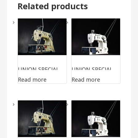
Related products
UNION SPECIAL
UNION SPECIAL
Read more
Read more
53800BZ18-4031
56100MZ34BTA