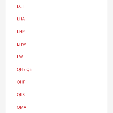
LCT
LHA
LHP
LHW
LW
QH / QE
QHP
QKS
QMA