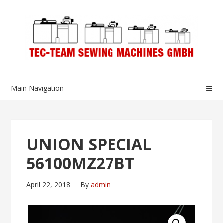
Skip
Skip
to
to
navigation
content
Main Navigation
UNION SPECIAL
56100MZ27BT
April 22, 2018
By
admin