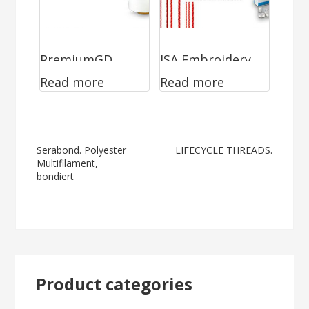
PremiumGD.
ISA Embroidery
Read more
Read more
Viskose/Baumw
Threads
olle
Umspinnzwirn
Post
Serabond. Polyester
LIFECYCLE THREADS.
Multifilament,
navigation
bondiert
Product categories