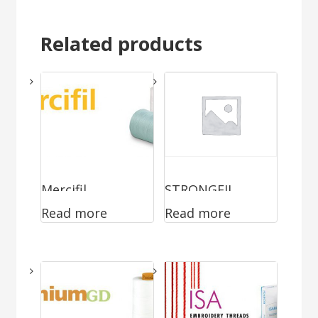
Related products
Mercifil.
STRONGFIL.
Read more
Read more
Baumwolle
Polyamid 6.6
Fasergarn,
Multifilament
mercerisiert