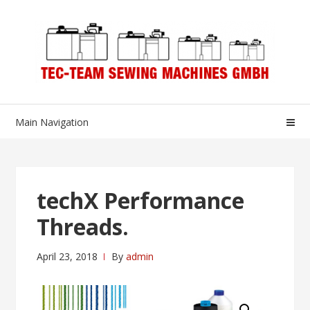
Skip
Skip
to
to
navigation
content
Main Navigation
techX Performance
Threads.
April 23, 2018
By
admin