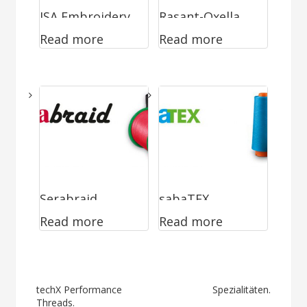
ISA Embroidery
Rasant-Oxella.
Read more
Read more
Threads
Polyester/Baum
wolle
Umspinnzwirn,
glacé
Serabraid.
sabaTEX.
Read more
Read more
Polyester
Polyester
Multifilament,
Multifilament,
geflochten
texturiert
Post
techX Performance
Spezialitäten.
Threads.