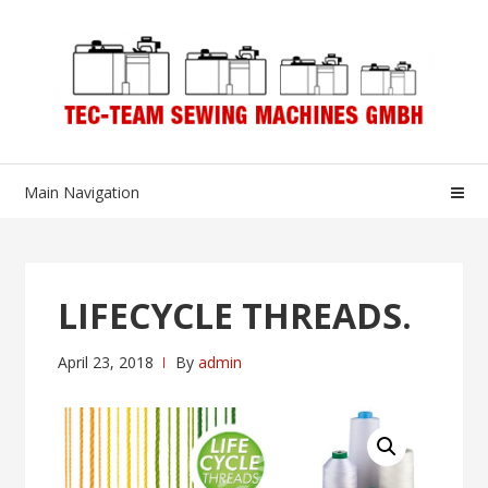
Skip
Skip
to
to
navigation
content
Main Navigation
LIFECYCLE THREADS.
April 23, 2018
By
admin