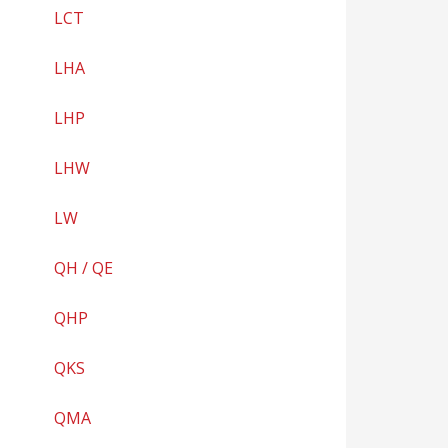
LCT
LHA
LHP
LHW
LW
QH / QE
QHP
QKS
QMA