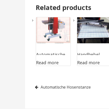
Related products
Automatische
Handhebel
Read more
Read more
Hosenstanze
Post
Automatische Hosenstanze
navigation