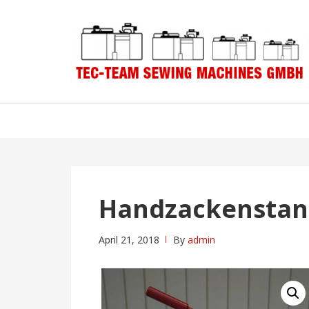
Skip
Skip
to
to
navigation
content
Handzackenstan
April 21, 2018
By
admin