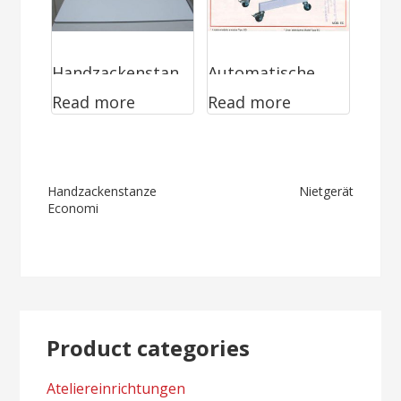
Handzackenstan
Automatische
Read more
Read more
ze Economi
Hosenstanze
Post
Handzackenstanze
Nietgerät
Economi
navigation
Product categories
Ateliereinrichtungen