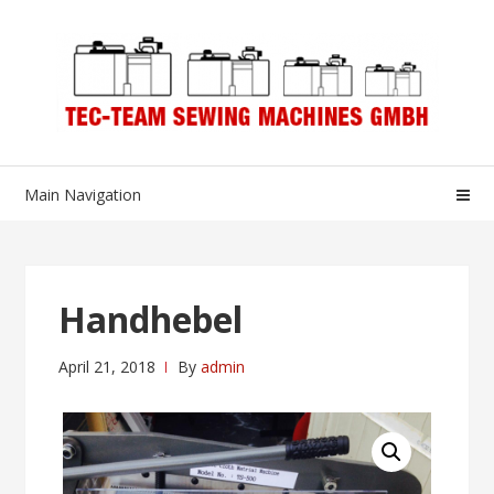
Skip
Skip
to
to
navigation
content
Main Navigation
Handhebel
April 21, 2018
By
admin