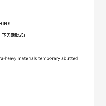
HINE
、
下刀活動式)
xtra-heavy materials temporary abutted