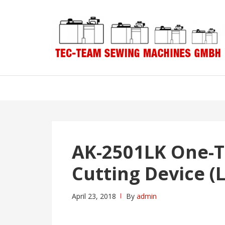
Skip
Skip
to
to
navigation
content
AK-2501LK One-T
Cutting Device (L
April 23, 2018
By
admin