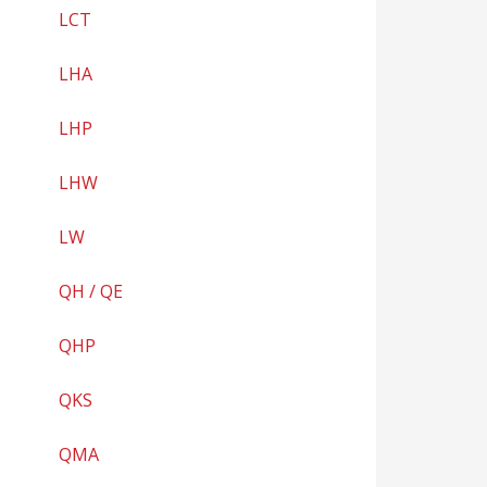
LCT
LHA
LHP
LHW
LW
QH / QE
QHP
QKS
QMA