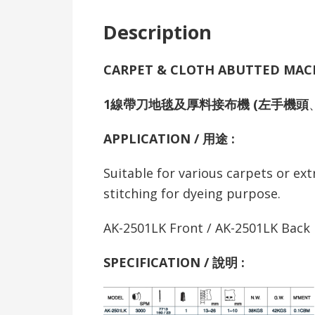
Description
CARPET & CLOTH ABUTTED MAC
1線帶刀地毯及厚料接布機 (左手機頭
APPLICATION / 用途 :
Suitable for various carpets or e
stitching for dyeing purpose.
AK-2501LK Front / AK-2501LK Back
SPECIFICATION /
說明
: