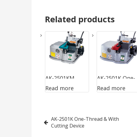
Related products
AK-2501KM
AK-2501K One-
Read more
Read more
One-Thread &
Thread & With
With Cutting
Cutting Device
Device
Post
AK-2501K One-Thread & With
Cutting Device
navigation