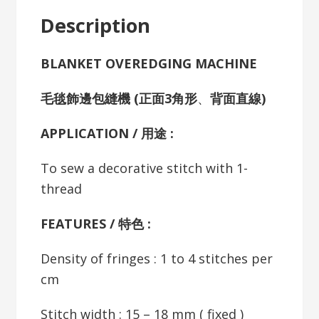
Description
BLANKET OVEREDGING MACHINE
毛毯飾邊包縫機 (正面3角形
、
背面直線
)
APPLICATION / 用途 :
To sew a decorative stitch with 1-
thread
FEATURES / 特色 :
Density of fringes : 1 to 4 stitches per
cm
Stitch width : 15 – 18 mm ( fixed )