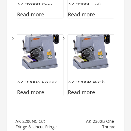
AK-2300B One-
AK-2200L Left
Read more
Read more
Thread
Hand
AK-2200A Fringe
AK-2200B With
Read more
Read more
Blower
Stitch Adjusting
Device
Post
AK-2200NC Cut
AK-2300B One-
Fringe & Uncut Fringe
Thread