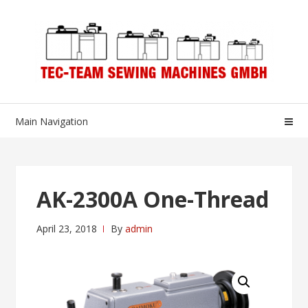
Skip
Skip
to
to
navigation
content
Main Navigation
AK-2300A One-Thread
April 23, 2018
By
admin