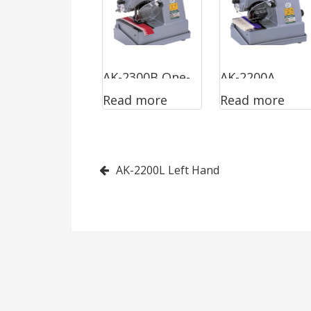
AK-2300B One-
AK-2200A
Read more
Read more
Thread
Fringe Blower
Post
AK-2200L Left Hand
navigation