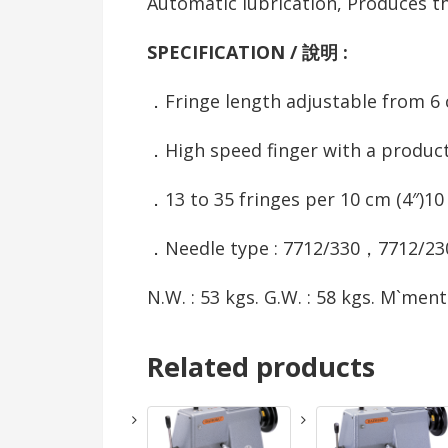
Automatic lubrication, Produces th
SPECIFICATION /
說明
:
．Fringe length adjustable from 6
．High speed finger with a product
．13 to 35 fringes per 10 cm (4″)10 
．Needle type : 7712/330，7712/23
N.W. : 53 kgs. G.W. : 58 kgs. M`ment
Related products