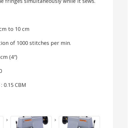
e fringes simultaneously while it sews.
 cm to 10 cm
ion of 1000 stitches per min.
cm (4″)
0
 : 0.15 CBM