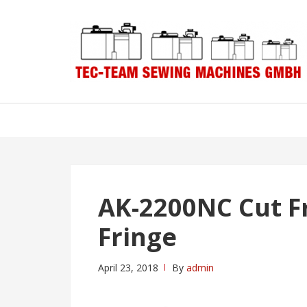
Skip
Skip
to
to
navigation
content
AK-2200NC Cut F
Fringe
April 23, 2018
By
admin