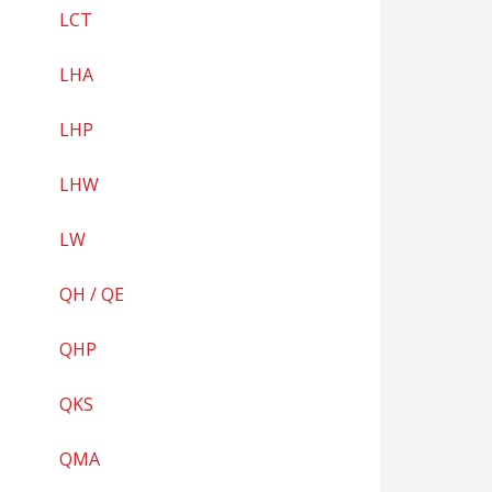
LCT
LHA
LHP
LHW
LW
QH / QE
QHP
QKS
QMA