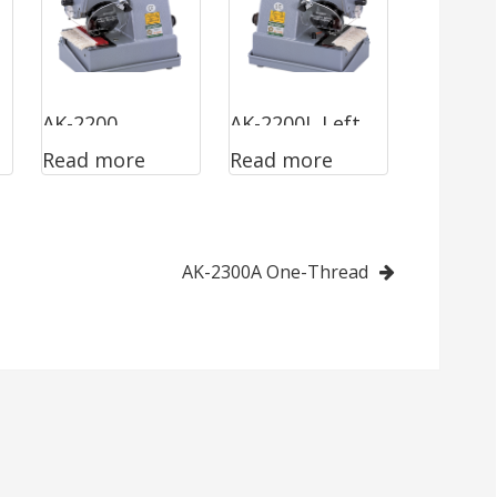
AK-2200
AK-2200L Left
Read more
Read more
Standard
Hand
AK-2300A One-Thread