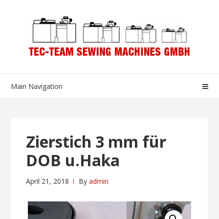
Skip
Skip
to
to
navigation
content
Main Navigation
Zierstich 3 mm für
DOB u.Haka
April 21, 2018
By
admin