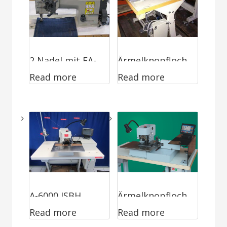
2 Nadel mit FA-
Ärmelknopfloch
Read more
Read more
PFA-Verr.
mit Indexer
über
Schrittmotor
gesteuert
(Ausführung
TEC-Team)
A-6000 ISBH
Ärmelknopfloch
Read more
Read more
maschine