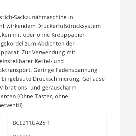
tich-Sackzunähmaschine in
cht wirkendem Drückerfußdrucksystem
äcken mit oder ohne Krepppapier-
ngskordel zum Abdichten der
apparat. Zur Verwendung mit
instellbarer Kettel- und
acktransport. Geringe Fadenspannung
. Eingebaute Druckschmierung, Gehäuse
 Vibrations- und geräuscharm.
enten (Ohne Taster, ohne
tventil)
BCE211UA25-1