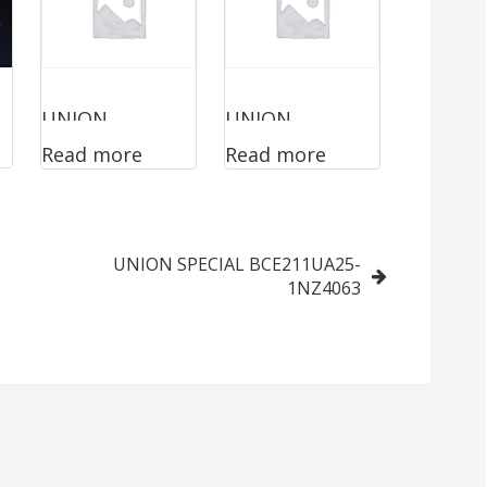
UNION
UNION
Read more
Read more
SPECIAL
SPECIAL
1200LOE
2200ABZ3222
UNION SPECIAL BCE211UA25-
1NZ4063