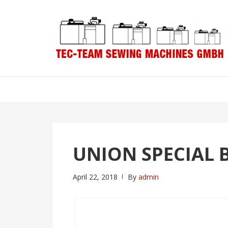
Skip
Skip
to
to
navigation
content
UNION SPECIAL 
April 22, 2018
By
admin