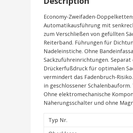
Description
Economy-Zweifaden-Doppelkettens
Automatikausführung mit senkre
zum Verschließen von gefüllten S
Reiterband. Führungen für Dichtu
Nadeleinstiche. Ohne Bandeinfass
Sackzuführeinrichtungen. Separat e
Drückerfußdruck für optimalen S
vermindert das Fadenbruch-Risiko
in geschlossener Schalenbauform.
Ohne elektromechanische Kompon
Näherungsschalter und ohne Magne
Typ Nr.