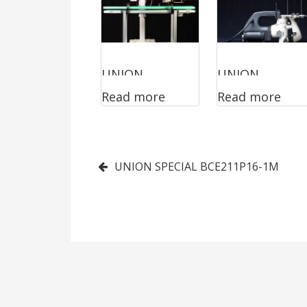
UNION
UNION
Read more
Read more
SPECIAL
SPECIAL
1500LOE
2200AT
Post
UNION SPECIAL BCE211P16-1M
navigation