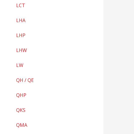
LCT
LHA
LHP
LHW
LW
QH / QE
QHP
QKS
QMA