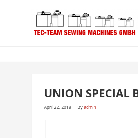
Skip
Skip
to
to
navigation
content
UNION SPECIAL 
April 22, 2018
By
admin