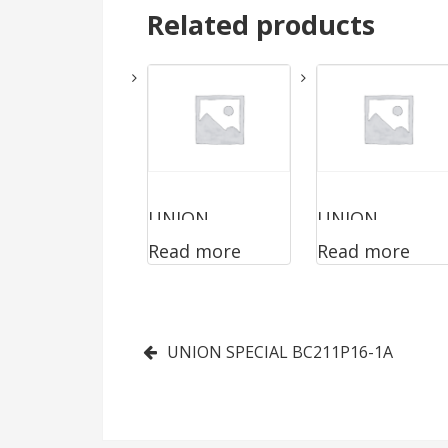
Related products
UNION
UNION
Read more
Read more
SPECIAL
SPECIAL
2200ABZ3222
2200ABZ4015F
AN
Post
UNION SPECIAL BC211P16-1A
navigation