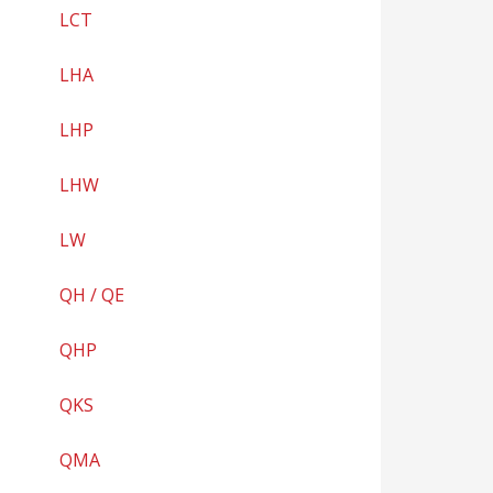
LCT
LHA
LHP
LHW
LW
QH / QE
QHP
QKS
QMA