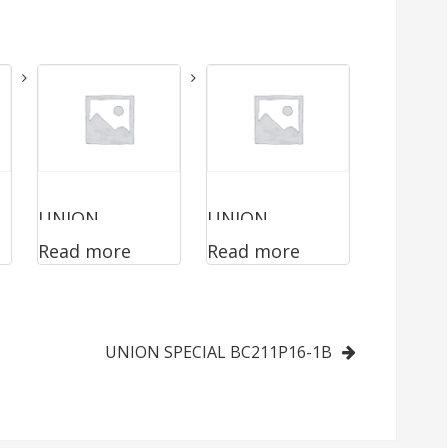
UNION
UNION
Read more
Read more
SPECIAL
SPECIAL
2200BA
2200AE
UNION SPECIAL BC211P16-1B