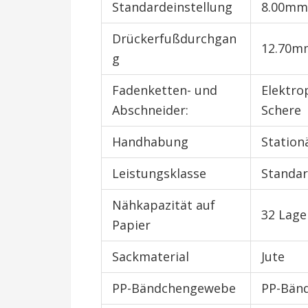
Standardeinstellung
8.00mm
Drückerfußdurchgan
12.70m
g
Fadenketten- und
Elektr
Abschneider:
Schere
Handhabung
Station
Leistungsklasse
Standa
Nähkapazität auf
32 Lage
Papier
Sackmaterial
Jute
PP-Bändchengewebe
PP-Bän