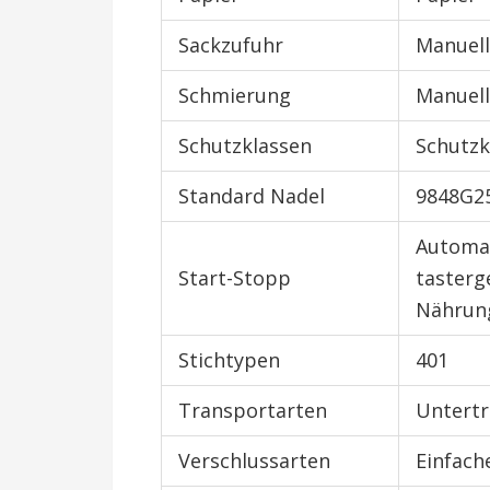
Sackzufuhr
Manuel
Schmierung
Manuel
Schutzklassen
Schutzk
Standard Nadel
9848G2
Automa
Start-Stopp
tasterg
Nährung
Stichtypen
401
Transportarten
Untertr
Verschlussarten
Einfach