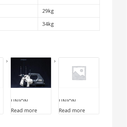
29kg
34kg
UNION
UNION
Read more
Read more
SPECIAL 2200A
SPECIAL
2200ABZ3222