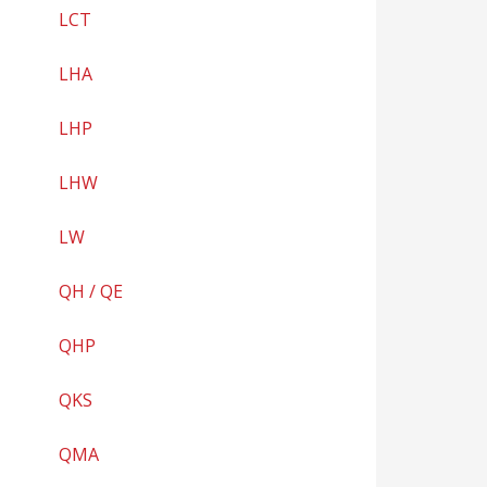
LCT
LHA
LHP
LHW
LW
QH / QE
QHP
QKS
QMA