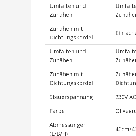
Umfalten und
Umfalt
Zunähen
Zunähe
Zunähen mit
Einfach
Dichtungskordel
Umfalten und
Umfalt
Zunähen
Zunähe
Zunähen mit
Zunähe
Dichtungskordel
Dichtun
Steuerspannung
230V AC
Farbe
Olivegr
Abmessungen
46cm/4
(L/B/H)