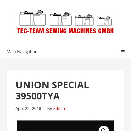
Skip
Skip
to
to
navigation
content
Main Navigation
UNION SPECIAL
39500TYA
April 22, 2018
By
admin