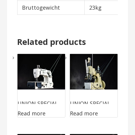
Bruttogewicht
23kg
Related products
UNION SPECIAL
UNION SPECIAL
Read more
Read more
56100RBTA
80700C3