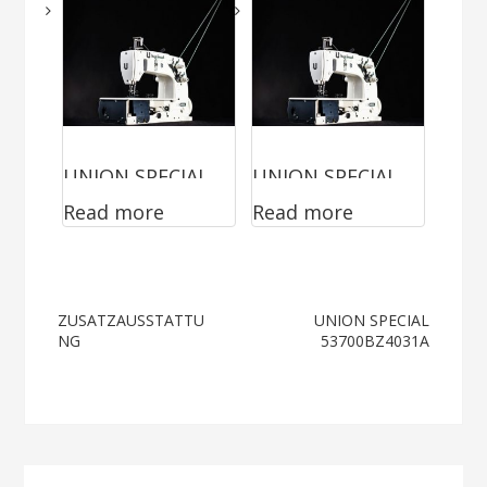
UNION SPECIAL
UNION SPECIAL
Read more
Read more
56100SABTA
80200AB
Post
ZUSATZAUSSTATTU
UNION SPECIAL
NG
53700BZ4031A
navigation