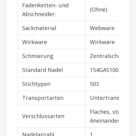
Fadenketten- und
(Ohne)
Abschneider:
Sackmaterial
Webware
Wirkware
Wirkware
Schmierung
Zentralschmieru
Standard Nadel
154GAS100/040
Stichtypen
503
Transportarten
Untertransport
Flaches, stumpfe
Verschlussarten
Aneinandernähen
Nadelanzahl
1