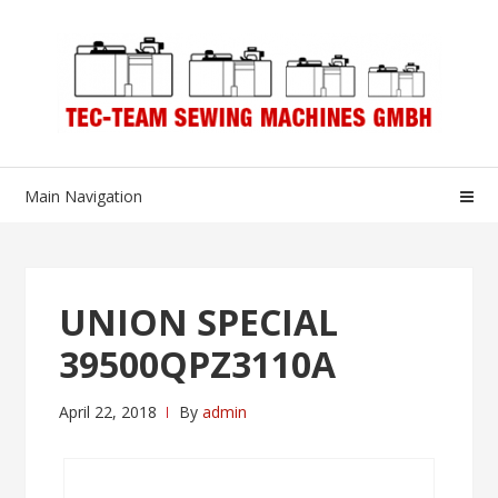
Skip
Skip
to
to
navigation
content
Main Navigation
UNION SPECIAL
39500QPZ3110A
April 22, 2018
By
admin