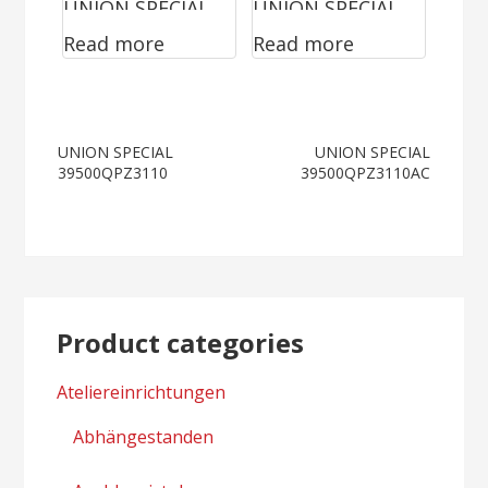
UNION SPECIAL
UNION SPECIAL
Read more
Read more
81500BZ3290
81200C
Post
UNION SPECIAL
UNION SPECIAL
39500QPZ3110
39500QPZ3110AC
navigation
Product categories
Ateliereinrichtungen
Abhängestanden