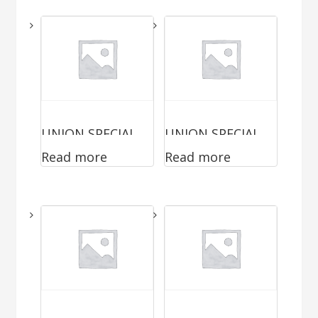
UNION SPECIAL
UNION SPECIAL
Read more
Read more
2200AA
81200AC