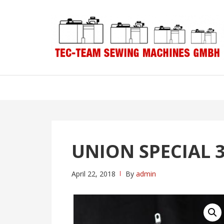
Skip
Skip
to
to
navigation
content
UNION SPECIAL 
April 22, 2018
By
admin