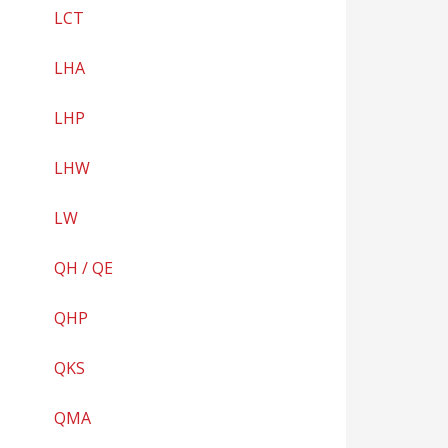
LCT
LHA
LHP
LHW
LW
QH / QE
QHP
QKS
QMA