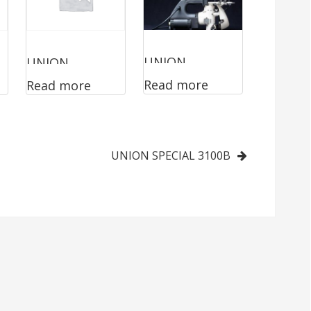
UNION
UNION
Read more
Read more
SPECIAL
SPECIAL
2200AS
2200LAC
UNION SPECIAL 3100B