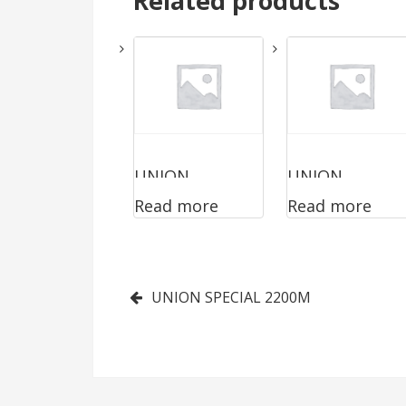
Related products
UNION
UNION
Read more
Read more
SPECIAL
SPECIAL
1200LOEAB
2200ABZ4015F
AN
Post
UNION SPECIAL 2200M
navigation