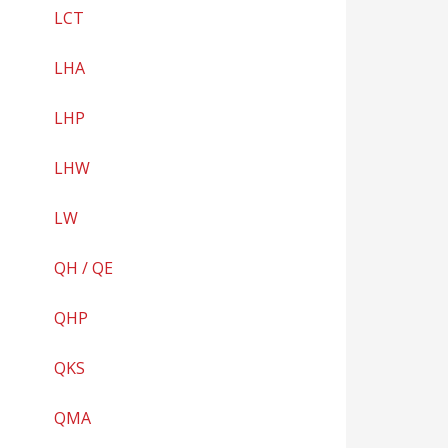
LCT
LHA
LHP
LHW
LW
QH / QE
QHP
QKS
QMA