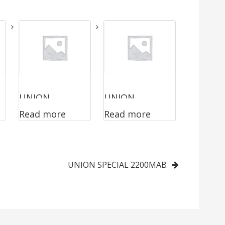
UNION
UNION
Read more
Read more
SPECIAL
SPECIAL
2200AZ4015FA
2200LAC
N
UNION SPECIAL 2200MAB