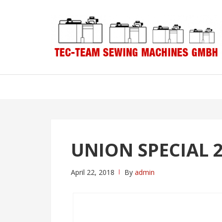
Skip
Skip
to
to
navigation
content
UNION SPECIAL 
April 22, 2018
By
admin