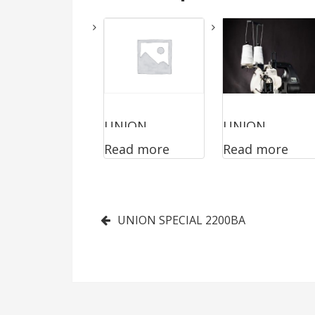
UNION
UNION
Read more
Read more
SPECIAL 2200A
SPECIAL
2200BA
Post
UNION SPECIAL 2200BA
navigation