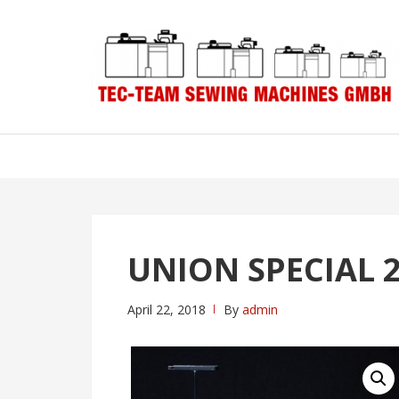
Skip
Skip
to
to
navigation
content
UNION SPECIAL 
April 22, 2018
By
admin