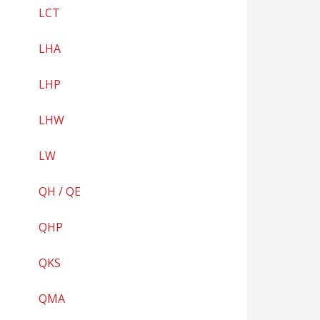
LCT
LHA
LHP
LHW
LW
QH / QE
QHP
QKS
QMA