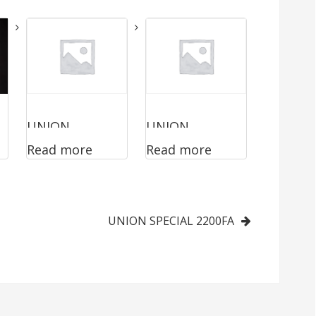
UNION
UNION
Read more
Read more
SPECIAL
SPECIAL
81200CZ122
2200FC
UNION SPECIAL 2200FA