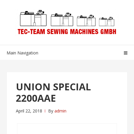
Skip
Skip
to
to
navigation
content
Main Navigation
UNION SPECIAL
2200AAE
April 22, 2018
By
admin