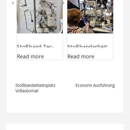
ren Pedestal
und EFKA
Steuerung
Stoßband Tec-
Stoßbandarbeit
Read more
Read more
Team 008
splatz
Vollautomat
Post
Stoßbandarbeitsplatz
Economi Ausführung
Vollautomat
navigation