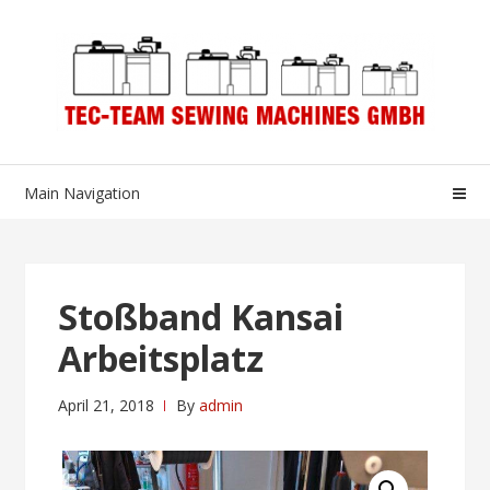
Skip
Skip
to
to
navigation
content
Main Navigation
Stoßband Kansai
Arbeitsplatz
April 21, 2018
By
admin