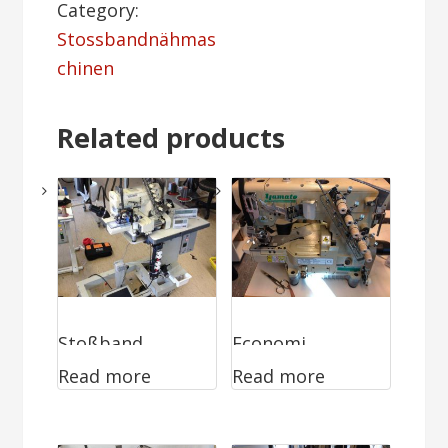
Category:
Stossbandnähmas
chinen
Related products
Stoßband
Economi
Read more
Read more
Vollautomat mit
Ausführung
Höhenverstellba