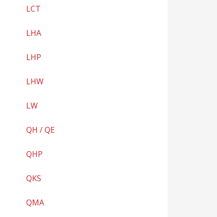
LCT
LHA
LHP
LHW
LW
QH / QE
QHP
QKS
QMA