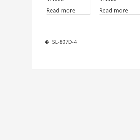
SL-888
SL-898
Read more
Read more
Post
SL-807D-4
navigation