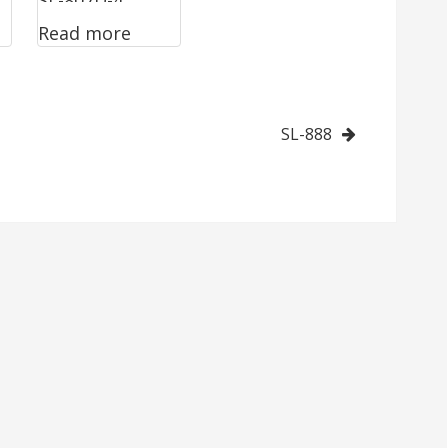
SL-807D-4
Read more
SL-888