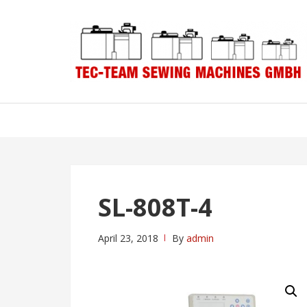
Skip
Skip
to
to
navigation
content
SL-808T-4
April 23, 2018
By
admin