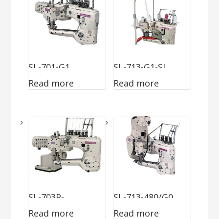
SL-701-G1
SL-713-G1-SL
Read more
Read more
SL-703P-
SL-713-480/G0
Read more
Read more
GX/452/DS/VD/P