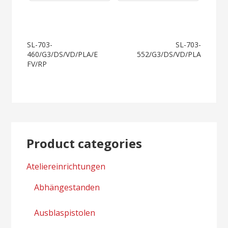
LE
Post
SL-703-
SL-703-
460/G3/DS/VD/PLA/E
552/G3/DS/VD/PLA
navigation
FV/RP
Product categories
Ateliereinrichtungen
Abhängestanden
Ausblaspistolen