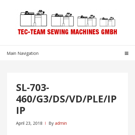
Skip
Skip
to
to
navigation
content
Main Navigation
SL-703-
460/G3/DS/VD/PLE/IP
IP
April 23, 2018
By
admin