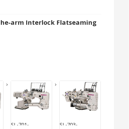
the-arm Interlock Flatseaming
SL-701-
SL-703-