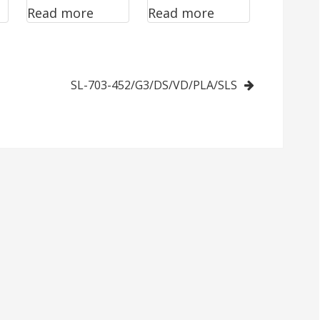
Read more
Read more
452/G0/DS/VD
460/G3/DS/VD
/PLA
/PLA/EFV/RP
SL-703-452/G3/DS/VD/PLA/SLS