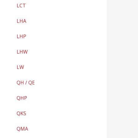
LCT
LHA
LHP
LHW
LW
QH / QE
QHP
QKS
QMA