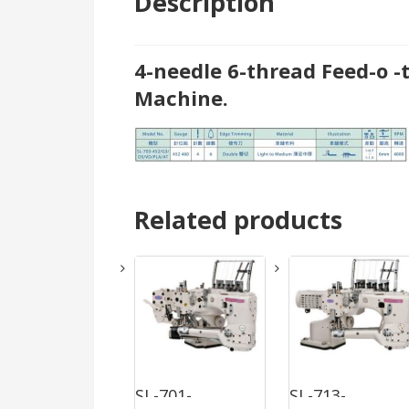
Description
4-needle 6-thread Feed-o -
Machine.
Related products
SL-701-
SL-713-