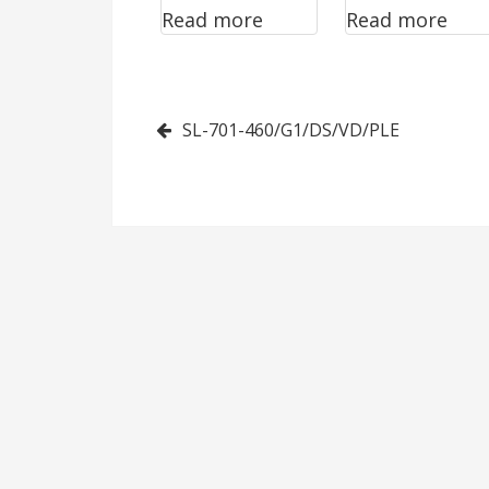
Read more
Read more
460/G1/DS/VD
460/G0/DS/VD
/PLA/EFV/RP
/PLA
Post
SL-701-460/G1/DS/VD/PLE
navigation