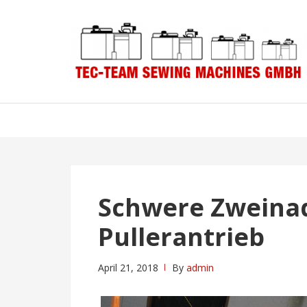
Skip
Skip
to
to
navigation
content
Schwere Zweinad
Pullerantrieb
April 21, 2018
By
admin