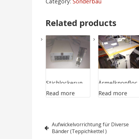
Category:
Sonderbau
Related products
Stichlockerun
Ärmelknopfloc
Read more
Read more
gsklammer
h mit Indexer
über
Schrittmotor
Post
Aufwickelvorrichtung für Diverse
gesteuert
Bänder (Teppichkettel )
navigation