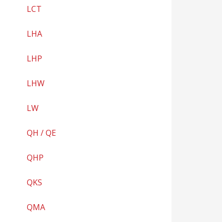
LCT
LHA
LHP
LHW
LW
QH / QE
QHP
QKS
QMA