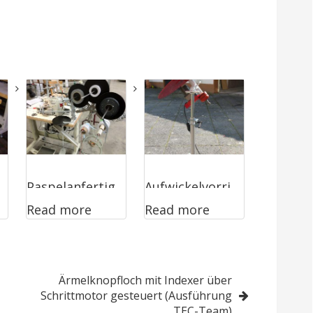
Paspelanfertig
Aufwickelvorri
Read more
Read more
ung
chtung für
Vollautomat
Diverse
Bänder
Ärmelknopfloch mit Indexer über
(Teppichkette
Schrittmotor gesteuert (Ausführung
TEC-Team)