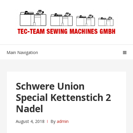
Skip
Skip
to
to
navigation
content
Main Navigation
Schwere Union
Special Kettenstich 2
Nadel
August 4, 2018
By
admin