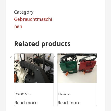
Category:
Gebrauchtmaschi
nen
Related products
2200Aas
Union
Read more
Read more
Überholt
Spezialhandnäh