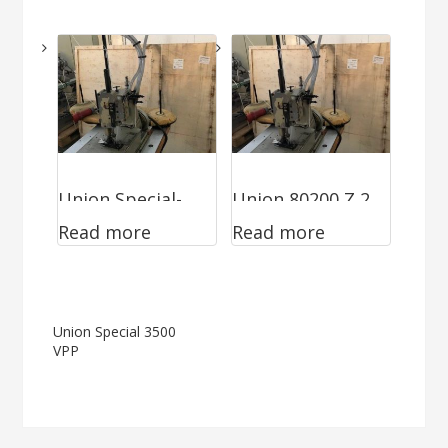
maschine
Union Special-
Union 80200 Z 2
Read more
Read more
Big Bag und
Nadel
Geotextil
Kettenstich
Post
Union Special 3500
VPP
navigation