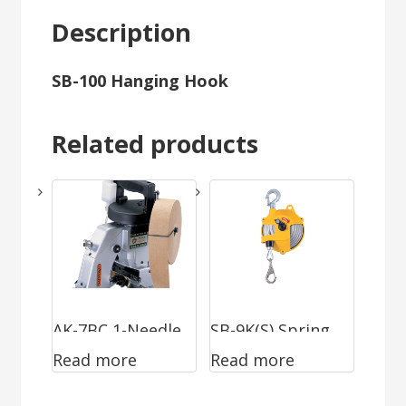
Description
SB-100 Hanging Hook
Related products
AK-7BC 1-Needle
SB-9K(S) Spring
Read more
Read more
& 2-Thread With
Balancer
Crepe Tape