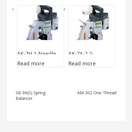
Binder
AK-7H 1-Needle
AK-7A-2 2-
Read more
Read more
& 1-Thread
Needle & 2-
(2200~2500
Thread
R.P.M)
Post
SB-9K(S) Spring
AM-302 One-Thread
Balancer
navigation