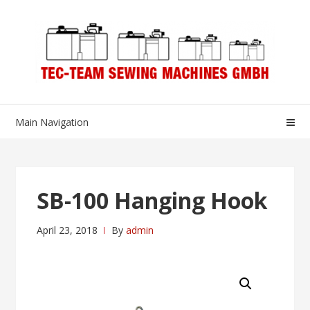
Skip
Skip
to
to
navigation
content
Main Navigation
SB-100 Hanging Hook
April 23, 2018
By
admin