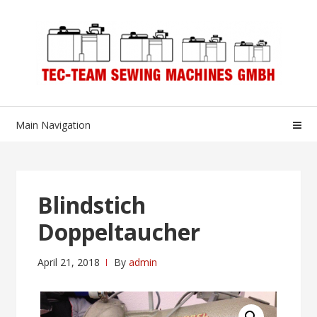
Skip
Skip
to
to
navigation
content
Main Navigation
Blindstich
Doppeltaucher
April 21, 2018
By
admin