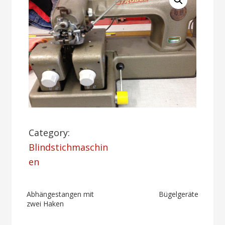
Category:
Blindstichmaschin
en
Post
Abhängestangen mit
Bügelgeräte
zwei Haken
navigation